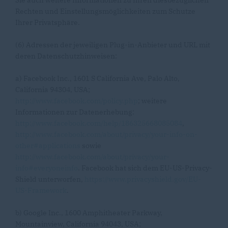
Sie auch weitere Informationen zu Ihren diesbezüglichen
Rechten und Einstellungsmöglichkeiten zum Schutze
Ihrer Privatsphäre.
(6) Adressen der jeweiligen Plug-in-Anbieter und URL mit
deren Datenschutzhinweisen:
a) Facebook Inc., 1601 S California Ave, Palo Alto,
California 94304, USA;
http://www.facebook.com/policy.php
; weitere
Informationen zur Datenerhebung:
http://www.facebook.com/help/186325668085084
,
http://www.facebook.com/about/privacy/your-info-on-
other#applications
sowie
http://www.facebook.com/about/privacy/your-
info#everyoneinfo
. Facebook hat sich dem EU-US-Privacy-
Shield unterworfen,
https://www.privacyshield.gov/EU-
US-Framework
.
b) Google Inc., 1600 Amphitheater Parkway,
Mountainview, California 94043, USA;