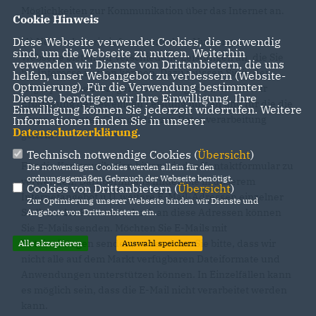
Möglichkeiten zur Kommunikation über das Internet an.
Cookie Hinweis
Diese Webseite verwendet Cookies, die notwendig
(1) Neben der rein informatorischen Nutzung unserer
sind, um die Webseite zu nutzen. Weiterhin
Webseite bieten wir verschiedene Leistungen an, die Sie
verwenden wir Dienste von Drittanbietern, die uns
bei Interesse nutzen können. Dazu müssen Sie in der
helfen, unser Webangebot zu verbessern (Website-
Optmierung). Für die Verwendung bestimmter
Regel personenbezogene Daten angeben, die wir zur
Dienste, benötigen wir Ihre Einwilligung. Ihre
Erbringung der jeweiligen Leistung nutzen und für die die
Einwilligung können Sie jederzeit widerrufen. Weitere
zuvor genannten Grundsätze zur Datenverarbeitung
Informationen finden Sie in unserer
Datenschutzerklärung
.
gelten.
Technisch notwendige Cookies (
Übersicht
)
Für die Kommunikation bitten wir das Kontaktformular zu
Die notwendigen Cookies werden allein für den
ordnungsgemäßen Gebrauch der Webseite benötigt.
verwenden. Darüberhinaus finden Sie in unserem
Cookies von Drittanbietern (
Übersicht
)
Internetangebot u.U. weitere E-Mail-Adressen einzelner
Zur Optimierung unserer Webseite binden wir Dienste und
Stellen oder Personen. Auch an diese Adressen können
Angebote von Drittanbietern ein.
Sie E-Mails senden. Möchten Sie E-Mails mit
Dateianhängen senden, so beachten Sie bitte, dass wir
Alle akzeptieren
Auswahl speichern
nicht alle auf dem Markt verfügbaren Dateiformate und
Anwendungen unterstützen können. In Einzelfällen kann
es möglich sein, dass die E-Mail nicht verarbeitet werden
kann.