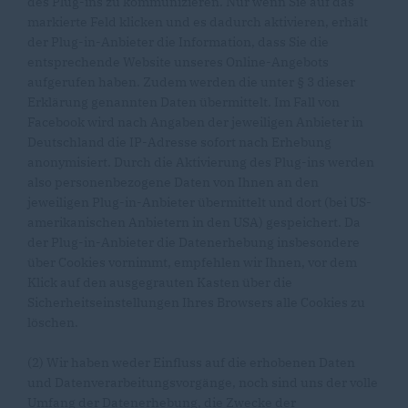
des Plug-ins zu kommunizieren. Nur wenn Sie auf das
markierte Feld klicken und es dadurch aktivieren, erhält
der Plug-in-Anbieter die Information, dass Sie die
entsprechende Website unseres Online-Angebots
aufgerufen haben. Zudem werden die unter § 3 dieser
Erklärung genannten Daten übermittelt. Im Fall von
Facebook wird nach Angaben der jeweiligen Anbieter in
Deutschland die IP-Adresse sofort nach Erhebung
anonymisiert. Durch die Aktivierung des Plug-ins werden
also personenbezogene Daten von Ihnen an den
jeweiligen Plug-in-Anbieter übermittelt und dort (bei US-
amerikanischen Anbietern in den USA) gespeichert. Da
der Plug-in-Anbieter die Datenerhebung insbesondere
über Cookies vornimmt, empfehlen wir Ihnen, vor dem
Klick auf den ausgegrauten Kasten über die
Sicherheitseinstellungen Ihres Browsers alle Cookies zu
löschen.
(2) Wir haben weder Einfluss auf die erhobenen Daten
und Datenverarbeitungsvorgänge, noch sind uns der volle
Umfang der Datenerhebung, die Zwecke der